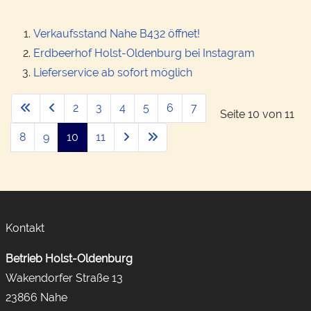
Verkaufsstand Nahe B432 öffnet!
Erdbeerhof Holst-Oldenburg bei Instagram
Lieferservice ab sofort möglich
2
3
4
5
6
7
Seite 10 von 11
8
9
10
11
Kontakt
Betrieb Holst-Oldenburg
Wakendorfer Straße 13
23866 Nahe